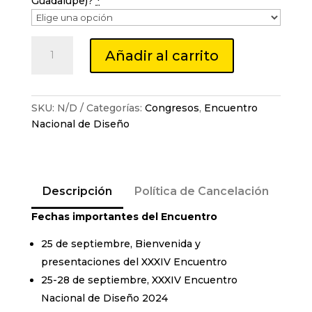
Guadalupe)?
*
XXXIV
Añadir al carrito
Encuentro
Nacional
de
Diseño
SKU:
N/D
Categorías:
Congresos
,
Encuentro
cantidad
Nacional de Diseño
Descripción
Política de Cancelación
Fechas importantes del Encuentro
25 de septiembre, Bienvenida y
presentaciones del XXXIV Encuentro
25-28 de septiembre, XXXIV Encuentro
Nacional de Diseño 2024