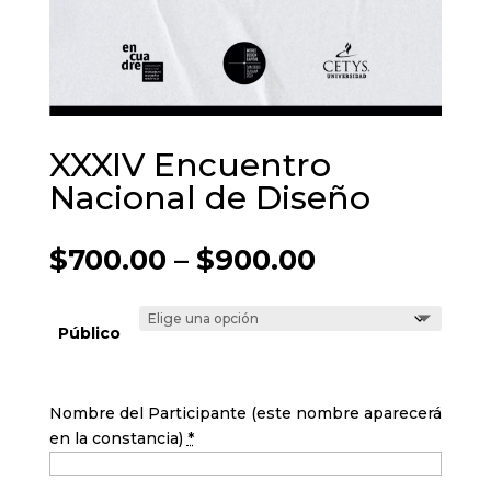
XXXIV Encuentro
Nacional de Diseño
Price
$
700.00
–
$
900.00
range:
$700.00
through
Público
$900.00
Nombre del Participante (este nombre aparecerá
en la constancia)
*